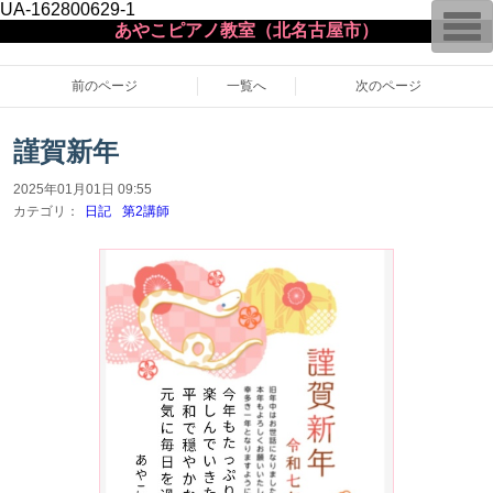
UA-162800629-1
T
あやこピアノ教室（北名古屋市）
o
g
g
l
前のページ
一覧へ
次のページ
e
n
a
謹賀新年
v
i
g
2025年01月01日 09:55
a
カテゴリ：
日記
第2講師
t
i
o
n