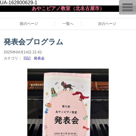
UA-162800629-1
T
あやこピアノ教室（北名古屋市）
o
g
g
l
前のページ
一覧へ
次のページ
e
n
a
発表会プログラム
v
i
g
2025年04月14日 21:42
a
カテゴリ：
日記
発表会
t
i
o
n