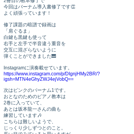
2冊目の教本修了で
今回はバーナム導入書修了です👏
よく頑張っています！
修了課題の暗譜で録画は
「肩ぐるま」
白鍵も黒鍵も使って
右手と左手で半音違う重音を
交互に混ざらないように
弾くことができました🎹
Instagramに演奏載せています。
https://www.instagram.com/p/DIgnjHMy2BR/?
igsh=MTN4eGhyZWJ4ejVobQ==
次はピンクのバーナム1です。
おとなのためのピアノ教本は
2巻に入っていて、
あとは坂本龍一さんの曲も
練習しています🎶
こちらは難しいようで、
じっくり少しずつとのこと。