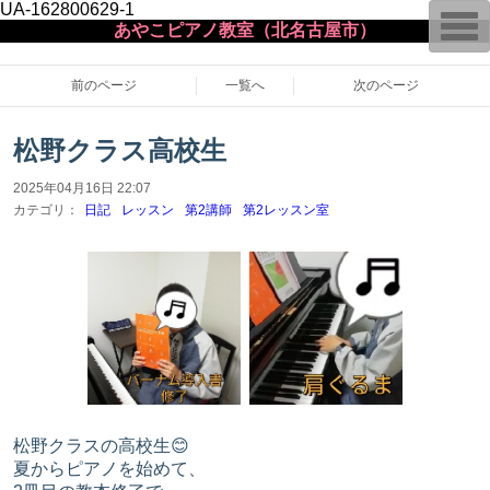
UA-162800629-1
T
あやこピアノ教室（北名古屋市）
o
g
g
l
前のページ
一覧へ
次のページ
e
n
a
松野クラス高校生
v
i
g
2025年04月16日 22:07
a
カテゴリ：
日記
レッスン
第2講師
第2レッスン室
t
i
o
n
松野クラスの高校生😊
夏からピアノを始めて、