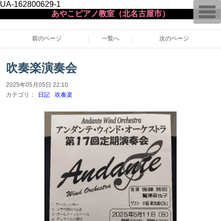
UA-162800629-1
T
あやこピアノ教室（北名古屋市）
o
g
g
l
前のページ
一覧へ
次のページ
e
n
a
吹奏楽演奏会
v
i
g
2025年05月05日 22:10
a
カテゴリ：
日記
吹奏楽
t
i
o
n