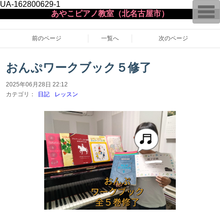
UA-162800629-1
T
あやこピアノ教室（北名古屋市）
o
g
g
l
前のページ
一覧へ
次のページ
e
n
a
おんぷワークブック５修了
v
i
g
2025年06月28日 22:12
a
カテゴリ：
日記
レッスン
t
i
o
n