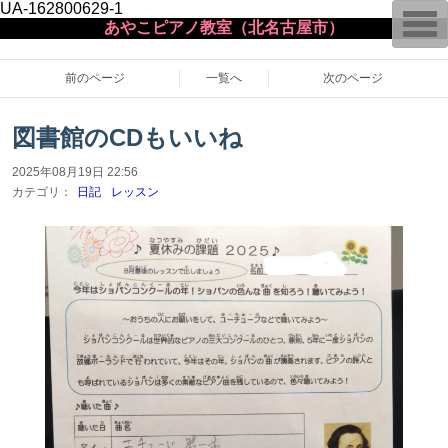
UA-162800629-1
T
あやこピアノ教室（北名古屋市）
o
g
g
l
前のページ
一覧へ
次のページ
e
n
a
図書館のCDもいいね
v
i
g
2025年08月19日 22:56
a
カテゴリ：
日記
レッスン
t
i
o
n