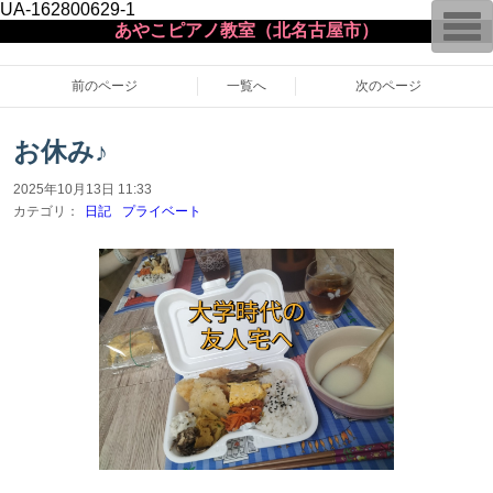
UA-162800629-1
T
あやこピアノ教室（北名古屋市）
o
g
g
l
前のページ
一覧へ
次のページ
e
n
a
お休み♪
v
i
g
2025年10月13日 11:33
a
カテゴリ：
日記
プライベート
t
i
o
n