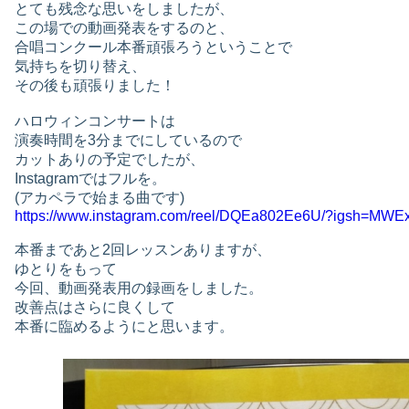
とても残念な思いをしましたが、
この場での動画発表をするのと、
合唱コンクール本番頑張ろうということで
気持ちを切り替え、
その後も頑張りました！
ハロウィンコンサートは
演奏時間を3分までにしているので
カットありの予定でしたが、
Instagramではフルを。
(アカペラで始まる曲です)
https://www.instagram.com/reel/DQEa802Ee6U/?igsh=M
本番まであと2回レッスンありますが、
ゆとりをもって
今回、動画発表用の録画をしました。
改善点はさらに良くして
本番に臨めるようにと思います。