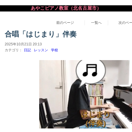
あやこピアノ教室（北名古屋市）
前のページ
一覧へ
次のペ
合唱「はじまり」伴奏
2025年10月21日 20:13
カテゴリ：
日記
レッスン
学校