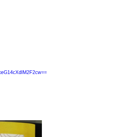
WExeG14cXdlM2F2cw==