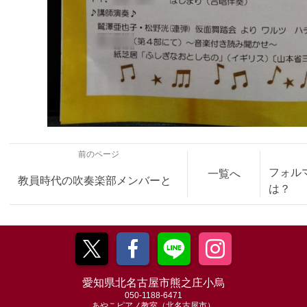
前のページ
フォル
一覧へ
教員時代の吹奏楽部メンバーと
は？
愛知県北名古屋市熊之庄小烏
050-1188-6471
あやこピアノ教室（北名古屋市）