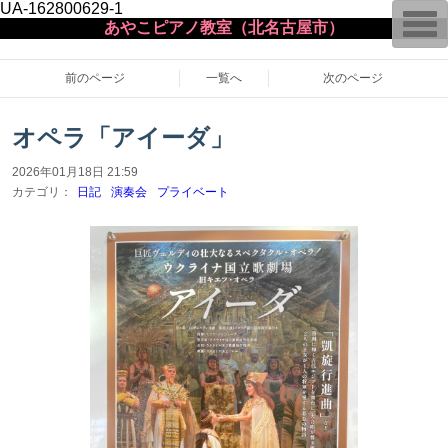
UA-162800629-1
T
あやこピアノ教室（北名古屋市）
o
g
g
l
前のページ
一覧へ
次のページ
e
n
a
オペラ「アイーダ」
v
i
g
2026年01月18日 21:59
a
カテゴリ：
日記
演奏会
プライベート
t
i
o
n