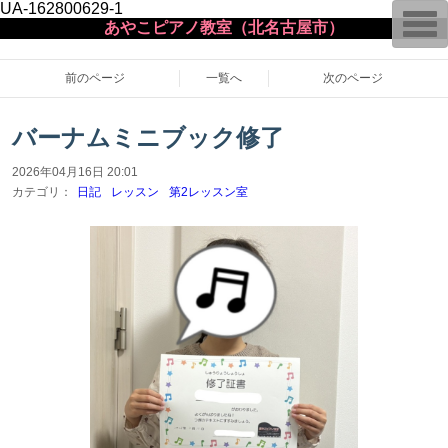
UA-162800629-1
T
あやこピアノ教室（北名古屋市）
o
g
g
l
前のページ
一覧へ
次のページ
e
n
a
バーナムミニブック修了
v
i
g
2026年04月16日 20:01
a
カテゴリ：
日記
レッスン
第2レッスン室
t
i
o
n