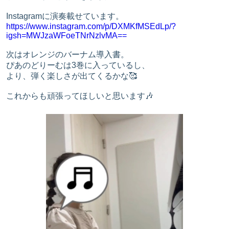
Instagramに演奏載せています。
https://www.instagram.com/p/DXMKfMSEdLp/?
igsh=MWJzaWFoeTNrNzlvMA==
次はオレンジのバーナム導入書。
ぴあのどりーむは3巻に入っているし、
より、弾く楽しさが出てくるかな🥰
これからも頑張ってほしいと思います🎶