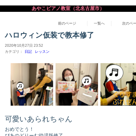
あやこピアノ教室（北名古屋市）
前のページ
一覧へ
次のペ
ハロウィン仮装で教本修了
2020年10月27日 23:52
カテゴリ：
日記
レッスン
可愛いあられちゃん
おめでとう！
ぴあのどりーむ幼児版修了。