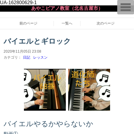
UA-162800629-1
T
あやこピアノ教室（北名古屋市）
o
g
g
l
前のページ
一覧へ
次のページ
e
n
a
バイエルとギロック
v
i
g
2020年11月05日 23:08
a
カテゴリ：
日記
レッスン
t
i
o
n
バイエルやるかやらないか
動画①