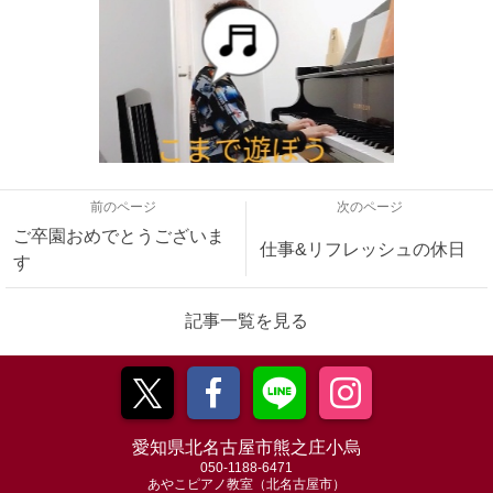
前のページ
次のページ
ご卒園おめでとうございま
仕事&リフレッシュの休日
す
記事一覧を見る
愛知県北名古屋市熊之庄小烏
050-1188-6471
あやこピアノ教室（北名古屋市）