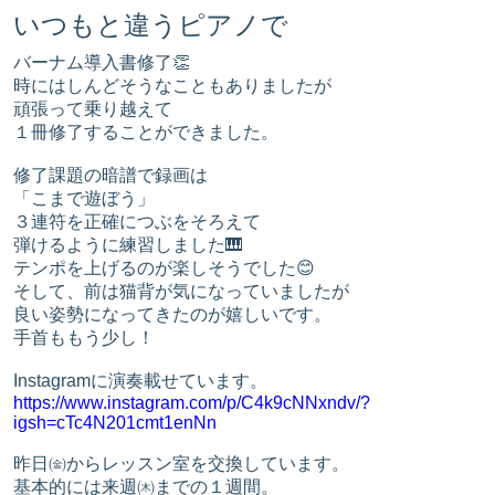
いつもと違うピアノで
バーナム導入書修了👏
時にはしんどそうなこともありましたが
頑張って乗り越えて
１冊修了することができました。
修了課題の暗譜で録画は
「こまで遊ぼう」
３連符を正確につぶをそろえて
弾けるように練習しました🎹
テンポを上げるのが楽しそうでした😊
そして、前は猫背が気になっていましたが
良い姿勢になってきたのが嬉しいです。
手首ももう少し！
Instagramに演奏載せています。
https://www.instagram.com/p/C4k9cNNxndv/?
igsh=cTc4N201cmt1enNn
昨日㈮からレッスン室を交換しています。
基本的には来週㈭までの１週間。