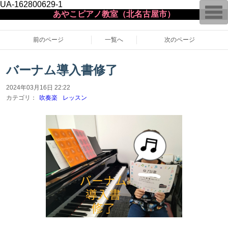
UA-162800629-1
T
あやこピアノ教室（北名古屋市）
o
g
g
l
前のページ
一覧へ
次のページ
e
n
a
バーナム導入書修了
v
i
g
2024年03月16日 22:22
a
カテゴリ：
吹奏楽
レッスン
t
i
o
n