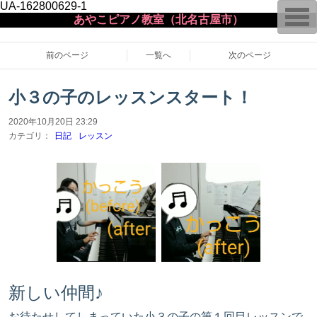
UA-162800629-1
T
あやこピアノ教室（北名古屋市）
o
g
g
l
前のページ
一覧へ
次のページ
e
n
a
小３の子のレッスンスタート！
v
i
g
2020年10月20日 23:29
a
カテゴリ：
日記
レッスン
t
i
o
n
新しい仲間♪
お待たせしてしまっていた小３の子の第１回目レッスンで